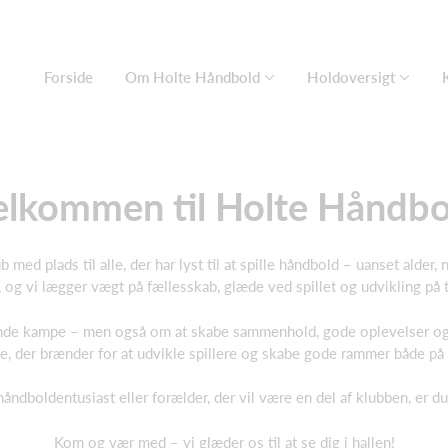
Forside
Om Holte Håndbold
Holdoversigt
elkommen til Holte Håndbo
ed plads til alle, der har lyst til at spille håndbold – uanset alder,
og vi lægger vægt på fællesskab, glæde ved spillet og udvikling på 
nde kampe – men også om at skabe sammenhold, gode oplevelser og e
, der brænder for at udvikle spillere og skabe gode rammer både på
 håndboldentusiast eller forælder, der vil være en del af klubben, er 
Kom og vær med – vi glæder os til at se dig i hallen!