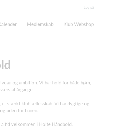
Log på
Kalender
Medlemskab
Klub Webshop
ld
 niveau og ambition. Vi har hold for både børn,
tværs af årgange.
t stærkt klubfællesskab. Vi har dygtige og
 og uden for banen.
du altid velkommen i Holte Håndbold.