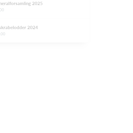
eneralforsamling 2025
.00
eskrabelodder 2024
0.00