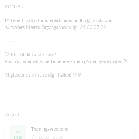
KONTAKT
📧 Lene Lundbo (holdleder): lene.lundbo@gmail.com
📞 Anders Mærsk (årgangsansvarlig): 24 60 07 28
⸻
💥 Klar til dit første kast?
Pas på… vi er ret vanedannende – men på den gode måde 😉
Vi glæder os til at se dig i hallen! 🤍💙
August
Træningsweekend
Lør
08
10:30 - 16:00