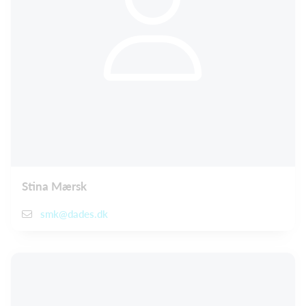
Stina Mærsk
smk@dades.dk