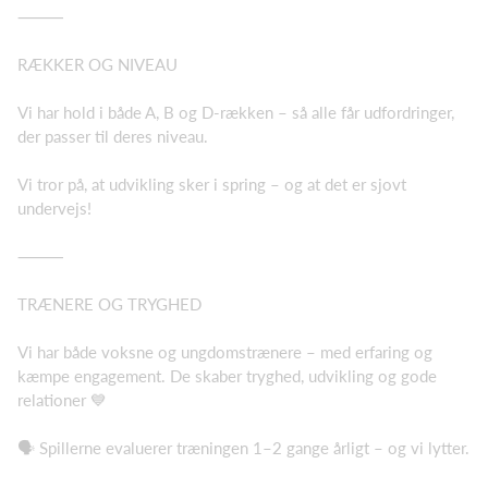
⸻
RÆKKER OG NIVEAU
Vi har hold i både A, B og D-rækken – så alle får udfordringer,
der passer til deres niveau.
Vi tror på, at udvikling sker i spring – og at det er sjovt
undervejs!
⸻
TRÆNERE OG TRYGHED
Vi har både voksne og ungdomstrænere – med erfaring og
kæmpe engagement. De skaber tryghed, udvikling og gode
relationer 💙
🗣️ Spillerne evaluerer træningen 1–2 gange årligt – og vi lytter.