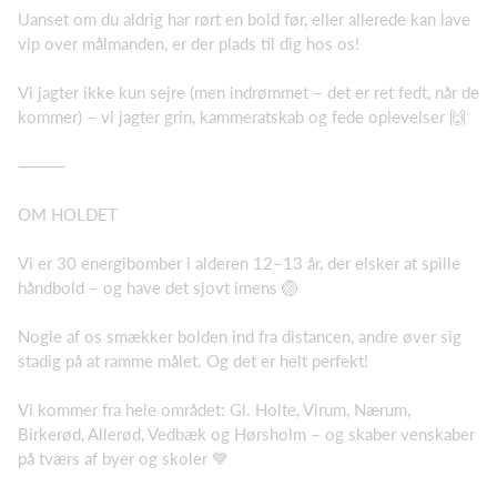
Uanset om du aldrig har rørt en bold før, eller allerede kan lave
vip over målmanden, er der plads til dig hos os!
Vi jagter ikke kun sejre (men indrømmet – det er ret fedt, når de
kommer) – vi jagter grin, kammeratskab og fede oplevelser 🙌
⸻
OM HOLDET
Vi er 30 energibomber i alderen 12–13 år, der elsker at spille
håndbold – og have det sjovt imens 🏐
Nogle af os smækker bolden ind fra distancen, andre øver sig
stadig på at ramme målet. Og det er helt perfekt!
Vi kommer fra hele området: Gl. Holte, Virum, Nærum,
Birkerød, Allerød, Vedbæk og Hørsholm – og skaber venskaber
på tværs af byer og skoler 💙