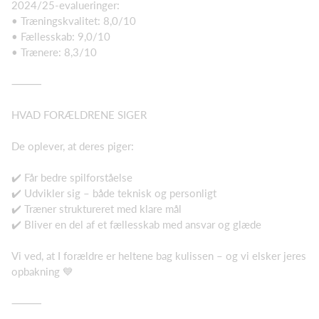
2024/25-evalueringer:
• Træningskvalitet: 8,0/10
• Fællesskab: 9,0/10
• Trænere: 8,3/10
⸻
HVAD FORÆLDRENE SIGER
De oplever, at deres piger:
✔️ Får bedre spilforståelse
✔️ Udvikler sig – både teknisk og personligt
✔️ Træner struktureret med klare mål
✔️ Bliver en del af et fællesskab med ansvar og glæde
Vi ved, at I forældre er heltene bag kulissen – og vi elsker jeres
opbakning 💙
⸻